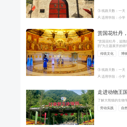
线路天数：一天
适用学段：小学
赏国花牡丹
“赏国花牡丹，追隋
韵”为主题展开的
的历史故事和神话
传统文化
博
化，体会河洛文化
线路天数：一天
适用学段：小学
走进动物王国
了解大熊猫的生物
劳动实践
自