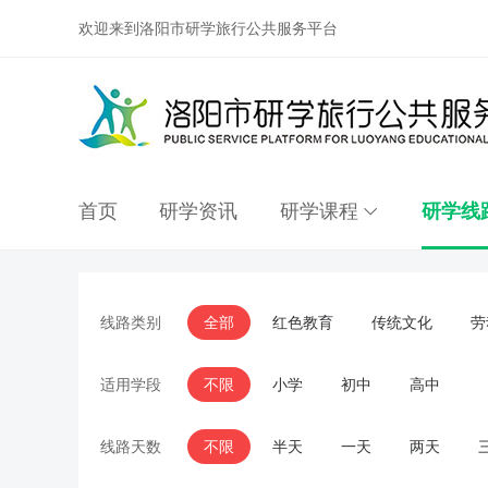
欢迎来到洛阳市研学旅行公共服务平台
首页
研学资讯
研学课程
研学线
线路类别
全部
红色教育
传统文化
劳
适用学段
不限
小学
初中
高中
线路天数
不限
半天
一天
两天