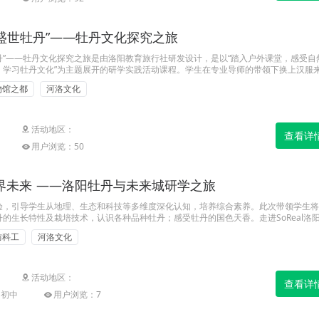
盛世牡丹”——牡丹文化探究之旅
丹”——牡丹文化探究之旅是由洛阳教育旅行社研发设计，是以“踏入户外课堂，感受自
，学习牡丹文化”为主题展开的研学实践活动课程。学生在专业导师的带领下换上汉服
丹，和各色花朵合影，制作“春日锦囊”；继而到牡丹博物馆，从牡丹的自然习性到牡丹
物馆之都
河洛文化
说，学生们认识牡丹，了解牡丹，学习牡丹精神，吟诵牡丹诗词，在身临其境中感受牡
活动地区：
查看详
用户浏览：50
界未来 ——洛阳牡丹与未来城研学之旅
验，引导学生从地理、生态和科技等多维度深化认知，培养综合素养。此次带领学生将
的生长特性及栽培技术，认识各种品种牡丹；感受牡丹的国色天香。走进SoReal洛
沿科技，激发创新思维，了解未来城发展的趋势。
防科工
河洛文化
活动地区：
查看详
|初中
用户浏览：7