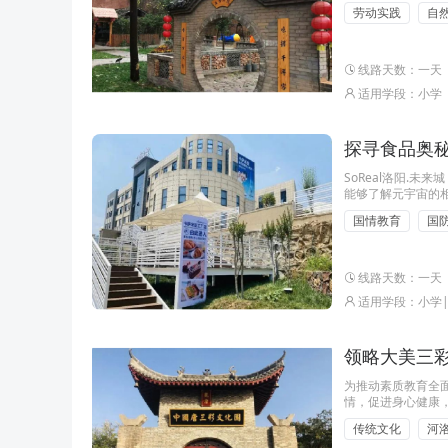
展“感受非遗魅力 ·
劳动实践
自
线路天数：一天
适用学段：小学
探寻食品奥秘
SoReal洛阳.
能够了解元宇宙的
舟”号载人航天模拟
国情教育
国
想。 卡萨米亚造
线路天数：一天
适用学段：小学
领略大美三彩
为推动素质教育全面
情，促进身心健康，
展“领略大美三彩 ·
传统文化
河