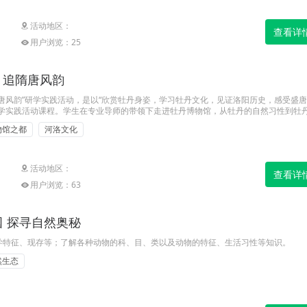
活动地区：
查看详
用户浏览：25
，追隋唐风韵
唐风韵”研学实践活动，是以“欣赏牡丹身姿，学习牡丹文化，见证洛阳历史，感受盛
研学实践活动课程。学生在专业导师的带领下走进牡丹博物馆，从牡丹的自然习性到牡
传说，学生们认识牡丹，了解牡丹，学习牡丹精神，吟诵牡丹诗词，在身临其境中感受
物馆之都
河洛文化
的源远流长。
活动地区：
查看详
用户浏览：63
 探寻自然奥秘
学特征、现存等；了解各种动物的科、目、类以及动物的特征、生活习性等知识。
然生态