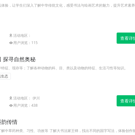
践体验，让学生们深入了解中华传统文化，感受书法与绘画艺术的魅力，提升艺术素养
活动地区：
查看详
用户浏览：115
 探寻自然奥秘
学特征、现存等；了解各种动物的科、目、类以及动物的特征、生活习性等知识。
然生态
活动地区： 伊川
查看详
用户浏览：438
墨韵传情
了解中草药种类、习性、功效等 了解大书法家王铎，找出不同的国字写法，体验创作