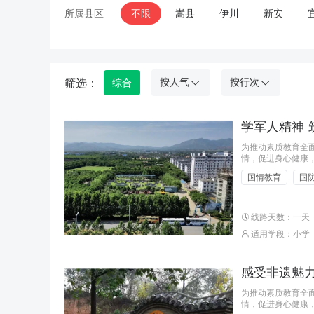
所属县区
不限
嵩县
伊川
新安
筛选：
按人气
按行次
综合
学军人精神 
为推动素质教育全面
情，促进身心健康，
军人精神 ·筑强国梦
国情教育
国
线路天数：一天
适用学段：小学
感受非遗魅力
为推动素质教育全面
情，促进身心健康，