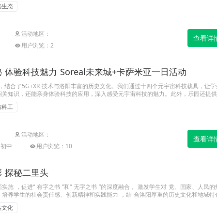
传承中医文化” 主题研学活动。
然生态
活动地区：
查看详
用户浏览：2
 体验科技魅力 Soreal未来城+卡萨米亚一日活动
未来城，结合了5G+XR 技术与洛阳丰富的历史文化。我们通过十四个元宇宙科技载具，让
相关知识，还能亲身体验科技的应用，深入感受元宇宙科技的魅力。此外，乐园还提供
体验器和“蛟龙”号深海载人潜水模拟教具，帮助学生学习航天和航海知识，激发他们
防科工
梦工厂则提供了一个完全不同的学习环境。在这里，孩子们可以亲手制作各种烘焙食
活动地区：
查看详
|初中
用户浏览：10
 探秘二里头
实施 ，促进“ 有字之书 ”和“ 无字之书 ”的深度融合， 激发学生对 党、国家、人民
培养学生的社会责任感、创新精神和实践能力 ，结 合洛阳厚重的历史文化和地域特
探秘二里头” 主题研学活动。
洛文化