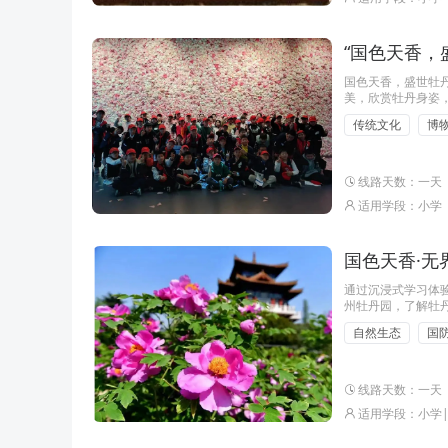
“国色天香，
国色天香，盛世牡
美，欣赏牡丹身姿
州园，观赏各色牡
传统文化
博
历史故事和神话传
化，体会
线路天数：一天
适用学段：小学
国色天香·无
通过沉浸式学习体
州牡丹园，了解牡丹
城，学生将体验前
自然生态
国
线路天数：一天
适用学段：小学