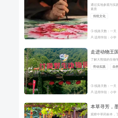
通过实地参观与实
素质
传统文化
线路天数：一天
适用学段：小学
走进动物王国
了解大熊猫的生物
劳动实践
自
线路天数：一天
适用学段：小学
本草寻芳，
观察中草药标本，