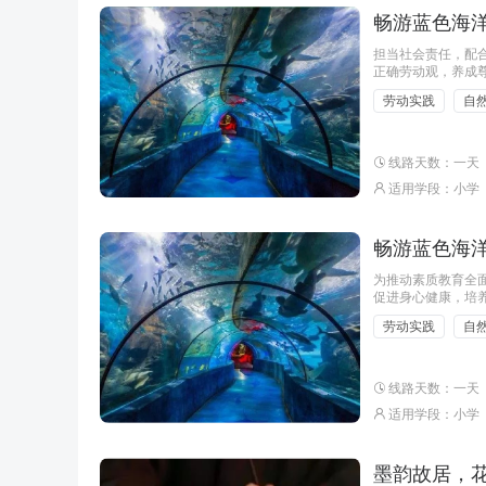
畅游蓝色海洋
担当社会责任，配
正确劳动观，养成
劳动实践
自
线路天数：一天
适用学段：小学
畅游蓝色海洋
为推动素质教育全面
促进身心健康，培
游蓝色海洋·共筑科
劳动实践
自
线路天数：一天
适用学段：小学
墨韵故居，