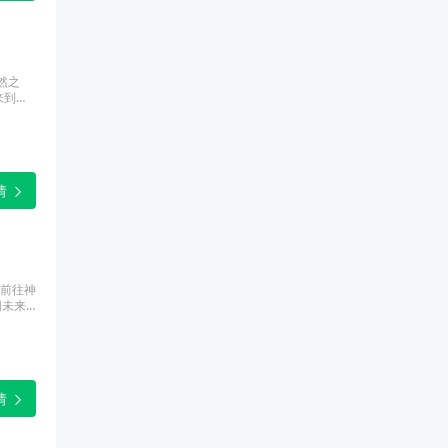
然之
来到神
背后的
丹文
情
前往神
阳未来
情