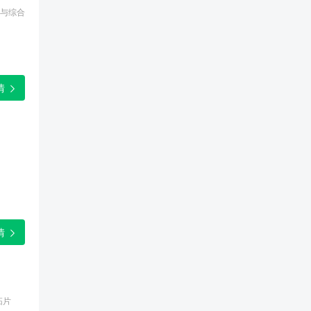
与综合
情
情
拓片