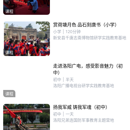
课程
赏荷塘月色 品石刻唐书（小学）
小学
|
120分钟
新安县千唐志斋博物馆研学实践教育基地
课程
走进洛阳广电，感受影音魅力（初
中）
初中
|
半天
洛阳广播电视台研学实践教育基地
课程
扬我军威 铸我军魂（初中）
初中
|
一天
洛阳兄弟连国防军事教育主题营地