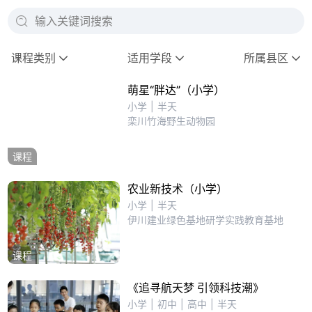
输入关键词搜索
课程类别
适用学段
所属县区
萌星“胖达”（小学）
小学
|
半天
栾川竹海野生动物园
课程
农业新技术（小学）
小学
|
半天
伊川建业绿色基地研学实践教育基地
课程
《追寻航天梦 引领科技潮》
小学
|
初中
|
高中
|
半天