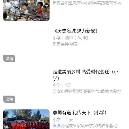
新安县职业教育中心研学实践教育基地
课程
《历史名城 魅力新安》
小学
|
初中
|
3小时
新安县博物馆
课程
走进美丽乡村 感受时代变迁（小
学）
小学
|
1天
万安山舜耕智慧田园研学实践教育基地
课程
尊师有道 礼传天下（小学）
小学
|
半天
嵩县两程故里家风研学实践教育基地