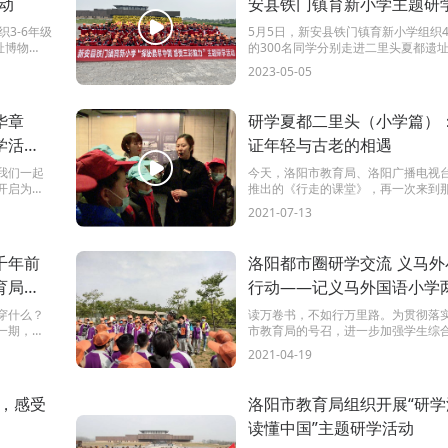
动
安县铁门镇育新小学主题研
动
3-6年级
5月5日，新安县铁门镇育新小学组织4
址博物
的300名同学分别走进二里头夏都遗
秘二里头，
馆、张家彩窑研学基地，开展“探秘二
2023-05-05
受三彩魅力”主题研学活动。
华章
研学夏都二里头（小学篇）
学活动
证年轻与古老的相遇
我们一起
今天，洛阳市教育局、洛阳广播电视
开启为期
推出的《行走的课堂》，再一次来到
实了夏朝不只是神话的二里头夏都遗
2021-07-13
馆。期待充满活力的小学生们会与中
老的朝代碰撞出怎样的火花？
千年前
洛阳都市圈研学交流 义马外
育局、
行动——记义马外国语小学
的《行
一晚研学实践教育活动
穿什么？
读万卷书，不如行万里路。为贯彻落
一期，我
市教育局的号召，进一步加强学生综
址博物馆
教育，在义马市青少年活动中心的指导
2021-04-19
月17日至18日，义马市外国语小学六
同学们开启“感受古都神韵 体验非遗魅
主题的两日研学实践活动！！让我们
，感受
洛阳市教育局组织开展“研学
看一看活动全记录吧！！
读懂中国”主题研学活动