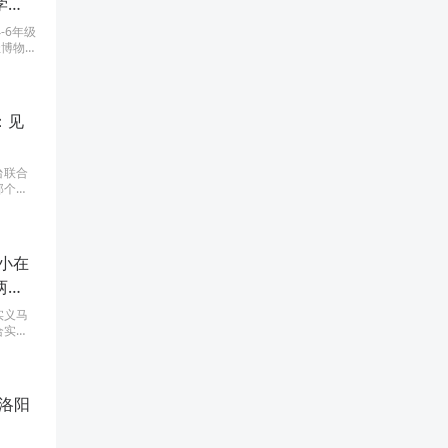
学活
-6年级
址博物
里头 感
：见
台联合
那个证
址博物
国最古
小在
两天
实义马
合实践
下，4
年级的
力”为
一起来
洛阳