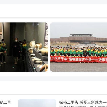
秘二里
探秘二里头 感受三彩魅力—