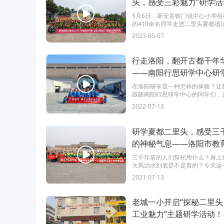
头，感受三彩魅力”研学活
5月6日，新安县铁门镇中心小学组织
的410余名同学走进二里头夏都遗
馆、张家彩窑研学基地，开启“探
2023-05-07
感受三彩魅力”爱国主义研学之旅。
行走洛阳，翻开古都千年
——南阳行思研学中心研
纪实
在洛阳研学是一种怎样的体验？让
跟随南阳行思研学中心的同学们，
七天的洛阳研学之旅吧。
2022-07-13
研学夏都二里头，感受三
的神秘气息——洛阳市教
洛阳广播电视台倾力打造
三千年前的人们祭祀用什么？身上
大禹治水到底是不是真的？今天这
走的课堂》开播
们来到威严又神秘的二里头夏都遗
2021-07-13
一探究竟！！！
老城一小开启“探秘二里头
工业魅力”主题研学活动！