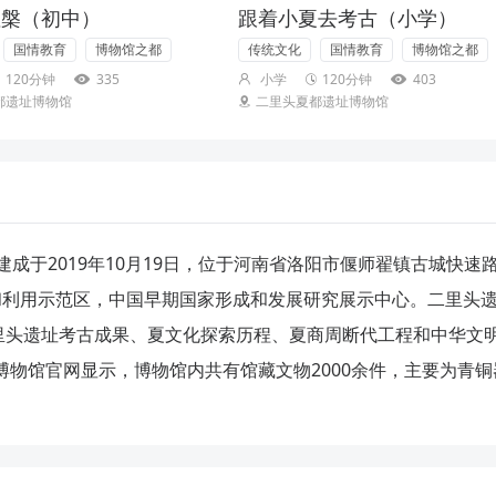
涅槃（初中）
跟着小夏去考古（小学）
国情教育
博物馆之都
传统文化
国情教育
博物馆之都
120分钟
335
小学
120分钟
403
都遗址博物馆
二里头夏都遗址博物馆
成于2019年10月19日，位于河南省洛阳市偃师翟镇古城快速
示和利用示范区，中国早期国家形成和发展研究展示中心。二里头
里头遗址考古成果、夏文化探索历程、夏商周断代工程和中华文
址博物馆官网显示，博物馆内共有馆藏文物2000余件，主要为青铜