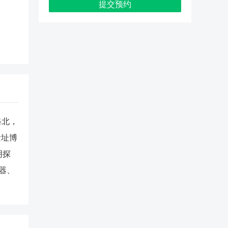
提交预约
路北，
遗址博
明探
器、