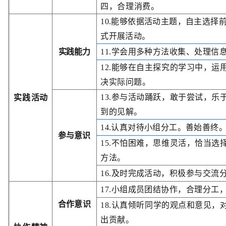
四，合
理消费。
10.能够依据活动主题，自主选择
式开展
活动。
实践
能力
11.学会用多种方法收集、处理信
12.能够在自主探究的学习中，运
决实际
问题。
13.参与活动踊跃，敢于尝试，乐
实践
活动
到的见
解。
14.认真对待小组分工
。
善始善终
参与
意识
15.不怕困难，思维灵活，恰当选
方法。
16.及时完成活动，积极参与交流
17.小组成员团结协作，合理分工
合作
意识
18
.
认真
倾听
同学的观点和意见，
出
贡献
。