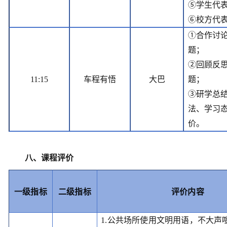
⑤学生代
⑥校方代
①合作讨
题；
②回顾反
11:15
车程有悟
大巴
题；
③研学总
法、学习
价。
八、课程评价
一级指标
二级指标
评价内容
1.公共场所使用文明用语，不大声