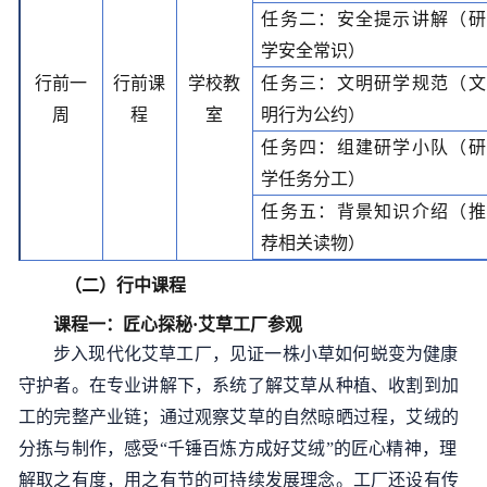
任务二：安全提示讲解（研
学安全常识）
行前一
行前课
学校教
任务三：文明研学规范（文
周
程
室
明行为公约）
任务四：组建研学小队（研
学任务分工）
任务五：背景知识介绍（推
荐相关读物）
（二）行中课程
课程一：
匠心探秘
·艾草工厂参观
步入现代化艾草工厂，见证一株小草如何蜕变为健康
守护者。在专业讲解下，系统了解艾草从种植、收割到加
工的完整产业链
；
通过观察艾草的自然晾晒过程，艾绒
的
分拣与制作，感受
“
千锤百炼方成
好
艾绒
”
的匠心精神，理
解取之有度，用之有节的可持续发展理念。工厂还设有传