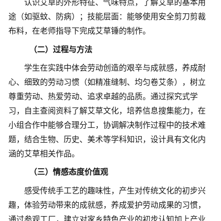
认识艾草的外形特征、气味特点，了解艾草的基本用
途（如驱蚊、防病）
；
技能层面：能够使用安全剪刀剪裁
布料，在老师指导下完成
艾草锤
的
制作。
（二）过程与方法
学生在实践中体会劳动创造的艰辛与成就感，养成耐
心、细致的劳动习惯（如精准缝制、均匀卷艾条），树立
尊重劳动、热爱劳动、追求卓越的品质
。
通过探究式学
习，自主查阅资料了解艾草文化，培养信息搜集能力
，
在
小组合作中能够合理分工，协调解决制作过程中的技术难
题
，
结合生物、历史、美术等学科知识，设计具有文化内
涵的
艾草相关
作品
。
（三）
情感态度价值观
感受传统手工艺的趣味性，产生对传统文化的初步兴
趣
，
体验劳动带来的成就感，养成爱护劳动成果的习惯
，
通过参观工厂，建立对家乡特色产业的初步认知
加上产业