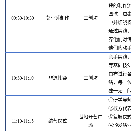
锤的制作
圆球，包
09:50-10:30
艾草锤制作
工创坊
中并缠绕
通过实践
养他们对传
他们的动
亲手实践
等基础技
白布进行
10:30-11:10
非遗扎染
工创坊
结，每一
独一无二
①研学导
②校方代
基地开营广
③复旗仪
11:10-11:15
结营仪式
场
④颁发结