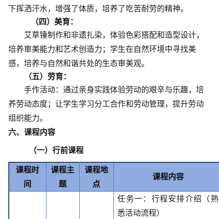
下挥洒汗水，增强了体质，培养了吃苦耐劳的精神。
（四）美育：
艾草锤
制作
和非遗扎染
，体验色彩搭配和造型设计，
培养审美能力和艺术创造力
；
学生在自然环境中寻找美
感，培养与自然和谐共处的生态审美观
。
（五）劳育：
手作活动：通过亲身实践体验劳动的艰辛与乐趣，培
养劳动态度
；让
学生学习分工合作和劳动管理，提升劳动
组织能力
。
六、课程内容
（一）行前课程
课程时
课程主
课程地
课程内容
间
题
点
任务一：行程安排介绍（熟
悉活动流程）