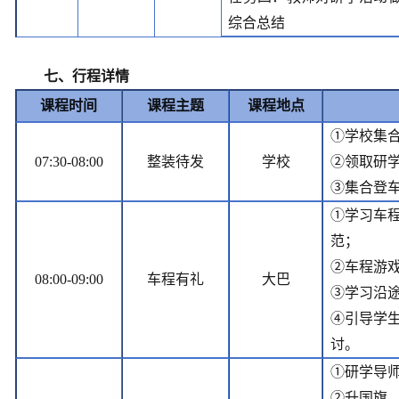
综合总结
七、行程详情
课程时间
课程主题
课程地点
①学校集
07:30-08:00
整装待发
学校
②领取研
③集合登
①学习车
范；
②车程游
08:00-09:00
车程有礼
大巴
③学习沿
④引导学
讨。
①研学导
②升国旗