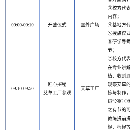
③校方代
内容；
09:00-09:10
开营仪式
室外广场
④基地方
⑤授旗仪
⑥研学导
节；
⑦校方代
在专业讲
植、收割
匠心探秘
观察艾草
09:10-09:50
艾草工厂
艾草工厂参观
拣与制作
绒”的匠心
之有节的
教练提前
棍、棉绳