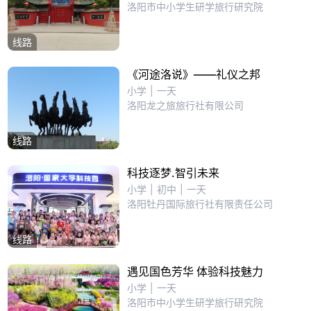
洛阳市中小学生研学旅行研究院
线路
《河途洛说》——礼仪之邦
小学
|
一天
洛阳龙之旅旅行社有限公司
线路
科技逐梦.智引未来
小学
|
初中
|
一天
洛阳牡丹国际旅行社有限责任公司
线路
遇见国色芳华 体验科技魅力
小学
|
一天
洛阳市中小学生研学旅行研究院