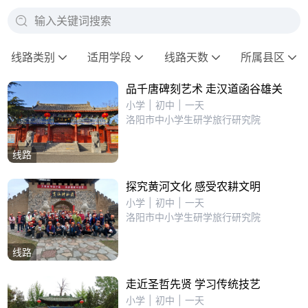
输入关键词搜索
线路类别
适用学段
线路天数
所属县区
品千唐碑刻艺术 走汉道函谷雄关
小学
|
初中
|
一天
洛阳市中小学生研学旅行研究院
线路
探究黄河文化 感受农耕文明
小学
|
初中
|
一天
洛阳市中小学生研学旅行研究院
线路
走近圣哲先贤 学习传统技艺
小学
|
初中
|
一天