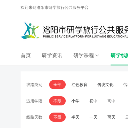
欢迎来到洛阳市研学旅行公共服务平台
首页
研学资讯
研学课程
研学线
线路类别
全部
红色教育
传统文化
劳
适用学段
不限
小学
初中
高中
线路天数
不限
半天
一天
两天