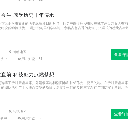
今生 感受历史千年传承
示馆认识河洛文化的历史纵深和日新月异，行走中解读家乡洛阳在城市建设方面具有的
化建设的独特优势。 漫步槐树里研学基地，亲临古色古香的街道，沉浸式的感受古街
休闲玩乐中学习历史文化，体验中国源远流长的历史文化。
活动地区：
查看详
|初中
用户浏览：61
直前 科技魅力点燃梦想
们选择了伊川康曌星露户外运动基地和洛阳市科技馆作为主要目的地。在伊川康曌星露
列的团队活动与个人挑战类型的项目，培养学生们的爱国主义精神与国防安全意识。洛
手体验各种科学实验，深入了解科学原理和应用。感受科技对于社会和生活的深刻影响
活动地区：
查看详
|初中
用户浏览：5