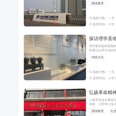
族品牌的魅力，领
国情教育
线路天数：一天
适用学段：小学
探访理学圣地
理学家程颢和程颐
则通过运用古老的
对两程故居和伊川
传统文化
信。
线路天数：一天
适用学段：小学
弘扬革命精神
八路军驻洛办事处
体验，让同学们深
国情教育
红