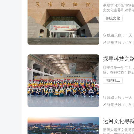
参观学习洛阳博物
史文化素养和对书
的认识和理解。同
传统文化
线路天数：一天
适用学段：小学
探寻科技之路
科技是第一生产力
解。在科技馆可以
以让学生了解电力
国防科工
线路天数：一天
适用学段：小学
运河文化寻踪
隋唐大运河文化博