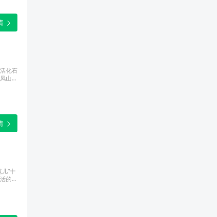
情
活化石
凤山的
知兴
情
儿”十
活的关
报、雷