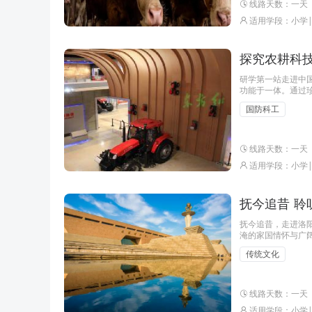
线路天数：一天
适用学段：小学
探究农耕科技
研学第一站走进中
功能于一体。通过
业生产和天气有着
国防科工
局科普研学基地，
线路天数：一天
适用学段：小学
抚今追昔 聆
抚今追昔，走进洛
淹的家国情怀与广
乐园，跟随研学导
传统文化
线路天数：一天
适用学段：小学