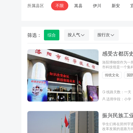
所属县区
不限
嵩县
伊川
新安
筛选：
按人气
按行次
综合
感受古都历史
洛阳博物馆作为一
市科技馆是一个集
学、信息技术、生
传统文化
国
现场讲解、互动体
线路天数：一天
适用学段：小学
振兴民族工业
学生们将在郑州宇
改革发展的道路方