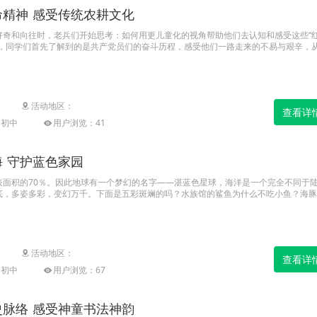
精神 感受传统农耕文化
好奇和向往时，老兵们开始思考：如何用更儿童化的视角帮助他们去认知和感受这些“
镇，同学们首先了解到的是共产党员们的奋斗历程，感受他们一路走来的不易与艰辛，
印象。其次针对同学们的兴趣点，结合红军长征活动，和飞行模型体验，让他们真正领
学们的爱国主义情怀，增强对红色文化的认识和理解。
活动地区：
查看详
|初中
用户浏览：41
 守护蓝色家园
表面积的70％。因此地球有一个梦幻的名字——湛蓝色星球，海洋是一个完全不同于
底，多姿多彩，变幻万千。下面是五彩斑斓的吗？水族馆的鲨鱼为什么不吃小鱼？海豚
进郑州海昌海洋公园。探索神秘海洋，领略奇幻的海洋世界，一起走进“中原那片海”。
找守护蔚蓝星球的答案。
活动地区：
查看详
|初中
用户浏览：67
脉络 感受神童书法神韵