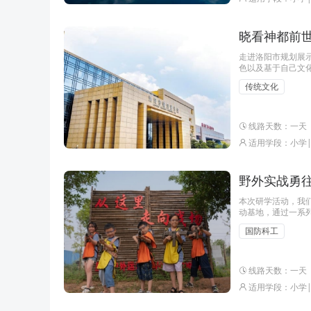
晓看神都前世
走进洛阳市规划展
色以及基于自己文
历史厚重气息。在
传统文化
线路天数：一天
适用学段：小学
野外实战勇往
本次研学活动，我
动基地，通过一系
技馆，同学们将亲
国防科工
线路天数：一天
适用学段：小学