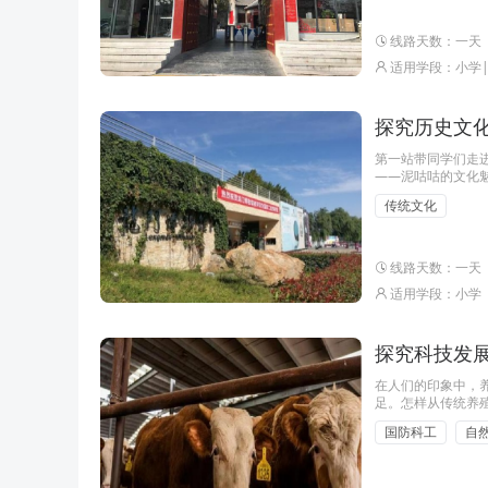
线路天数：一天
适用学段：小学
探究历史文化
第一站带同学们走
——泥咕咕的文化
五子阁，感受宋代
传统文化
替。从而为树立正
线路天数：一天
适用学段：小学
探究科技发展
在人们的印象中，
足。怎样从传统养
系息息相关，气象
国防科工
自
电防御、农业气象