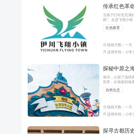
传承红色革命
当孩子们对党充满
因”。走进飞翔小
共产党建立初步的
红色教育
精神，从而培养同
线路天数：一天
适用学段：小学
探秘中原之海
海洋，占据了地球
世界，从海面到海
调皮吗？让我们走
自然生态
于海洋的问题去寻
线路天数：一天
适用学段：小学
探寻古都历史