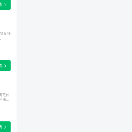
情
等多种
。 农
县气象
情
贤范仲
仲淹忧
情