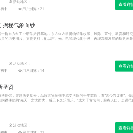
活动地区：
查看详
|初中
用户浏览：21
 揭秘气象面纱
国一拖东方红工业研学旅行基地，东方红农耕博物馆集收藏、展陈、宣传、教育和研究
珍贵的历史图片、文物史料，配以声、光、电等现代化手段，再现农耕发展的历史画卷
密不可分的联系，精准的天气预报有助于确保农业生产。第二站将带领同学们来到伊川
走进气象科学，看风云变化，品气象万千！
活动地区：
查看详
|初中
用户浏览：14
听圣贤
阳博物馆，穿越历史烟云，品读古物纹饰中感受洛阳的千年辉煌，看“古今兴废事”。先
阔胸襟使他的“先天下之忧而忧，后天下之乐而乐。”成为千古名句，脍炙人口。走进范
师沉浸式体会范仲淹忧国忧民的家国情怀，聆听一千多年前圣贤的谆谆教诲。
活动地区：
查看详
|初中
用户浏览：22