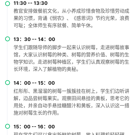
11:30 -- 13:30
教官安排做餐前文化，从小养成珍惜食物及珍惜劳动成
果的习惯，背诵《悯农》、《感恩词》节约光荣，浪费
可耻；全体师生有序就餐、简单午休。
13：30 -- 14：00
学生们跟随导师的脚步一起来认识树莓，走进树莓故事
馆，大家认识树莓的种类、树莓的营养价值、树莓的生
物学知识。走进树莓种植区，学生们认真观察树莓的生
长环境，深入了解植物的奥秘。
14：00 -- 15：00
红彤彤、黑溜溜的树莓一簇簇挂在树上，学生们边听讲
解，边品尝树莓果实。观察田间悬挂的黄板，思考它的
用处，并亲自动手悬挂糖醋汁和黄板，深入认识这一措
施对树莓生长的作用。
15：00 -- 16：00
现在学生们可以拿出新鲜的树莓，放入料理机轻轻碾