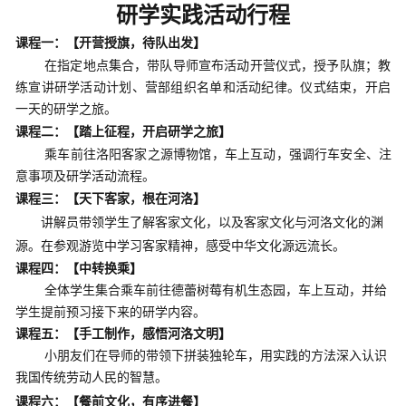
研学
实践活动
行程
课程一：
【
开营授旗，待队出发】
在指定地点集合，带队导师宣布活动开营仪式，授予队旗；教
练宣讲研学活动计划、营部组织名单和活动纪律。仪式结束，开启
一天的研学之旅。
课程二：
【
踏上征程，开启研学之旅】
乘车前往洛阳
客家之源博物馆
，车上互动，强调行车安全、注
意事项及研学活动流程。
课程
三
：
【天下客家，根在河洛】
讲解员带领学生了解客家文化，以及客家文化与河洛文化的渊
源。在参观游览中学习客家精神，感受中华文化源远流长。
课程
四
：【中转换乘】
全体学生集合乘车前往
德蕾树莓有机生态园
，车上互动，并给
学生提前预习
接下来的
研学内容。
课程
五
：【手工制作，感悟河洛文明】
小朋友们在导师的带领下拼装独轮车，用实践的方法深入认识
我国传统劳动人民的智慧。
课程
六
：【餐前文化，有序进餐】