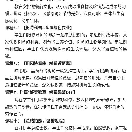
教官安排做餐前文化
，从小养成珍惜食物及珍惜劳动成果的习
惯，背诵《悯农》、《感恩词》节约光荣，浪费可耻；全体师生有
序就餐、简单午休
。
课程
七
：【树莓科普
--认识绿色农业】
学生们跟随导师的脚步一起来认识树莓，走进树莓故事馆，大
家认识树莓的种类、树莓的营养价值、树莓的生物学知识。走进树
莓种植区，学生们认真观察树莓的生长环境，深入了解植物的奥
秘。
课程八：【田园协奏曲
--树莓近距离】
红彤彤、黑溜溜的树莓一簇簇挂在树上，学生们边听讲解，边
品尝树莓果实。观察田间悬挂的黄板，思考它的用处，并亲自动手
悬挂糖醋汁和黄板，深入认识这一措施对树莓生长的作用。
课程九【
“莓”好实验室--树莓果酱DIY】
现在学生们可以拿出新鲜的树莓，放入料理机轻轻碾碎，加入
甜蜜的白砂糖。在制作过程中需要孩子们细心、耐心，体验真正的
劳作匠心。
课程十
：【总结拍照，温馨返程】
召开研学总结会议，学生们总结研学成果，
拍照留念，乘车返