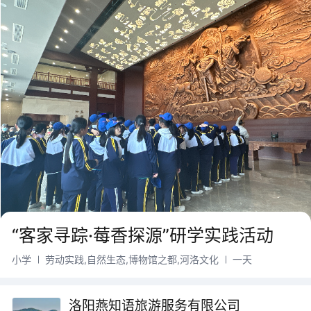
“客家寻踪·莓香探源”研学实践活动
小学
劳动实践,自然生态,博物馆之都,河洛文化
一天
洛阳燕知语旅游服务有限公司