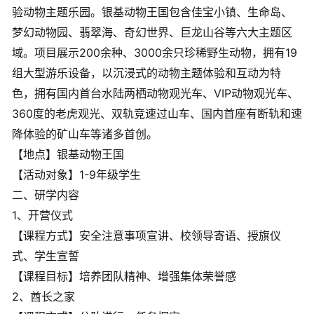
验动物主题乐园。银基动物王国包含佳宝小镇、生命岛、
梦幻动物园、翡翠海、奇幻世界、巨龙山谷等六大主题区
域。项目展示200余种、3000余只珍稀野生动物，拥有19
组大型游乐设备，以沉浸式的动物主题体验和互动为特
色，拥有国内首台水陆两栖动物观光车、VIP动物观光车、
360度的老虎观光、双轨竞速过山车、国内首座有断轨和速
降体验的矿山车等诸多首创。
【地点】银基动物王国
【活动对象】1-9年级学生
二、研学内容
1、开营仪式
【课程方式】安全注意事项宣讲、校领导寄语、授旗仪
式、学生宣誓
【课程目标】培养团队精神、增强集体荣誉感
2、酋长之家