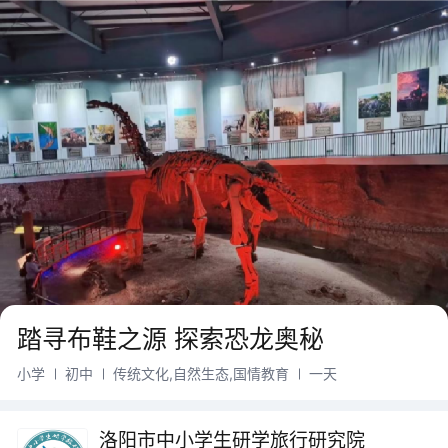
踏寻布鞋之源 探索恐龙奥秘
小学
初中
传统文化,自然生态,国情教育
一天
洛阳市中小学生研学旅行研究院