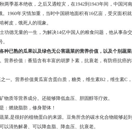
夏秋两季基本绝收，之后又遇蝗灾，在1942到1943年间，中国
于饥饿。1960年灾情加重，当时中国耕地面积有16亿亩，受灾面积
啃树皮，饿死人的现象。
士功德无量的一生，为解决14亿中国人的粮食问题，他从事杂
号。
各种已熟的瓜果以及绿色无公害蔬菜的营养价值，以及个别蔬菜
。营养价值：番茄含有丰富的胡萝卜素，抗衰老，有防癌抗癌的
之一。营养价值黄瓜富含蛋白质，糖类，维生素B2，维生素C，
矿物质等营养成分。还能够降低血压、胆固醇等疗效。
是：燃烧脂肪，修身塑体！
蔬菜,是很好的植物蛋白的来源。豆角所含的碳水化合物能够起
可以清热解暑、可以降血脂、降血压、抗衰老。