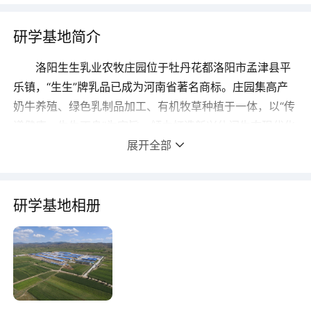
研学基地简介
洛阳生生乳业农牧庄园位于牡丹花都洛阳市孟津县平
乐镇，“生生”牌乳品已成为河南省著名商标。庄园集高产
奶牛养殖、绿色乳制品加工、有机牧草种植于一体，以“传
递健康，生生不息”为宗旨，倾力打造新兴休闲生态现代化
庄园，成为河洛大地一道靓丽的风景。庄园秉承“种、养、
展开全部
加”循环农业模式，实施粪污资源化利用，实现了绿色生态
环保，构建了全程生态产业链。
庄园设有奶牛参观区、可视挤奶大厅、奶业科普馆、
研学基地相册
休闲体验区、果蔬采摘区、观赏动物区等，开展奶牛科普
宣传、饮奶知识讲解、牛奶品尝、儿童挤奶体验、DIY制
作等多种项目，同时，开设骑马、射箭、垂钓、采蛋、动
物观赏等休闲娱乐活动。庄园所在地人杰地灵，文化厚
重，北倚邙山，南仰龙门，紧邻国家AAAA级白马寺景区