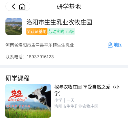
研学基地
洛阳市生生乳业农牧庄园
认证基地
劳动实践
市级
地图
河南省洛阳市孟津县平乐镇生生乳业
联系电话：18937916123
研学课程
探寻农牧庄园 享受自然之爱（小
学）
小学
|
一天
洛阳市生生乳业农牧庄园