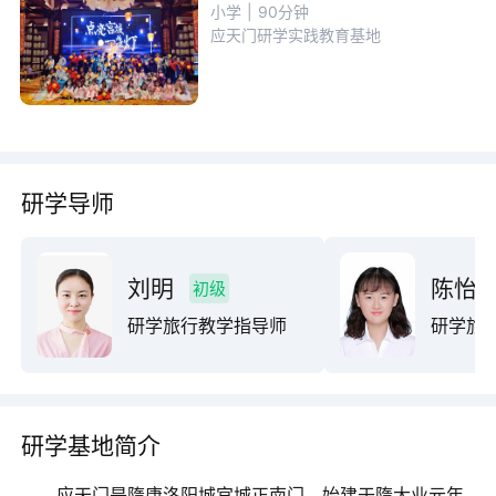
小学
|
90分钟
应天门研学实践教育基地
研学导师
刘明
陈怡
初级
研学旅行教学指导师
研学旅
研学基地简介
应天门是隋唐洛阳城宫城正南门。始建于隋大业元年