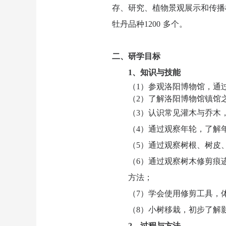
存、研究、植物景观展示和传播植
牡丹品种1200 多个。
二、研学目标
1、
知识与技能
（
1
）参观洛阳博物馆，通
（
2
）了解洛阳博物馆镇馆
（
3
）认识常见灌木与乔木
（
4
）通过观察年轮，了解
（
5
）通过观察树根、树皮
（
6
）通过观察树木修剪痕
方法；
（
7
）学会使用修剪工具，
（
8
）小树移栽，初步了解
2
、过程与方法