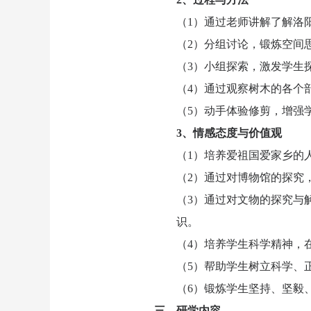
（
1
）通过老师讲解了解洛
（
2
）分组讨论，锻炼空间
（
3
）小组探索，激发学生
（
4
）通过观察树木的各个
（
5
）动手体验修剪，增强
3
、情感态度与价值观
（
1
）培养爱祖国爱家乡的
（
2
）通过对博物馆的探究
（
3
）通过对文物的探究与
识。
（
4
）培养学生科学精神，
（
5
）帮助学生树立科学、
（
6
）锻炼学生坚持、坚毅
三、研学内容